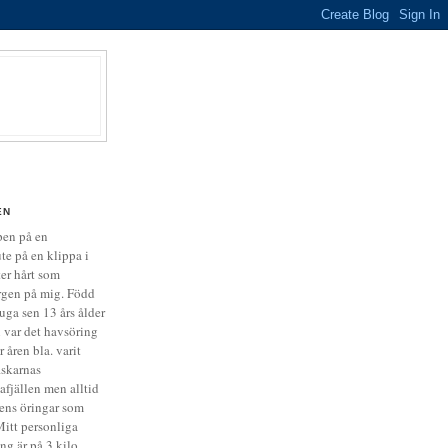
EN
en på en
te på en klippa i
ter hårt som
rgen på mig. Född
luga sen 13 års ålder
n var det havsöring
 åren bla. varit
iskarnas
nafjällen men alltid
tens öringar som
Mitt personliga
ng är på 3 kilo.