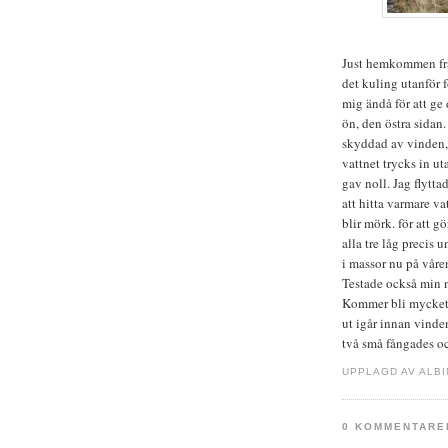
Just hemkommen från
det kuling utanför f
mig ändå för att ge 
ön, den östra sidan
skyddad av vinden, 
vattnet trycks in ut
gav noll. Jag flytt
att hitta varmare v
blir mörk. för att gö
alla tre låg precis 
i massor nu på våre
Testade också min n
Kommer bli mycket 
ut igår innan vinden
två små fångades oc
UPPLAGD AV ALB
0 KOMMENTARE