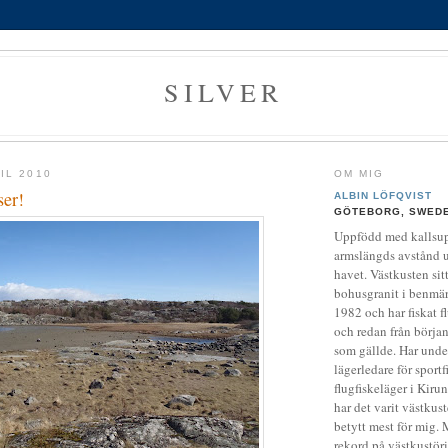
SILVER
IL 2010
OM MIG
ser!
ALBIN LÖFQVIST
GÖTEBORG, SWED
Uppfödd med kallsup
armslängds avstånd u
havet. Västkusten sit
bohusgranit i benmä
1982 och har fiskat f
och redan från börja
som gällde. Har under
lägerledare för sportf
flugfiskeläger i Kiru
har det varit västkus
betytt mest för mig. 
rekord på västkustöri