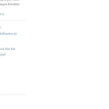
ingen fortsätter
FIL
G
rhållanden på
och från båt
glad!