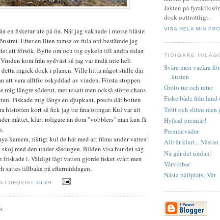
Jakten på fyrakilosör
dock outtröttligt.
VISA HELA MIN PRO
 en fisketur ute på ön. När jag vaknade i morse blåste
önstret. Efter en liten ramsa av fula ord bestämde jag
det ett försök. Bytte om och tog cykeln till andra sidan
TIDIGARE INLÄG
. Vinden kom från sydväst så jag var ändå inte helt
Svåra men vackra fö
detta ingick dock i planen. Ville hitta något ställe där
kusten
an att vara alltför oskyddad av vinden. Första stoppen
Grötö tur och retur
ade mig längre söderut, mer utsatt men också större chans
Fiske både från land 
atten. Fiskade mig längs en djupkant, precis där botten
Trött och sliten men 
ra historien kort så fick jag tre fina öringar. Kul var att
under måttet, klart roligare än dom "vobblers" man kan få
Hyfsad premiär!
n.
Premiärväder
ya kamera, riktigt kul de här med att filma under vatten!
Allt är klart... Nästan
skoj med den under säsongen. Bilden visa hur det såg
Nu går det undan!
 friskade i. Väldigt lågt vatten gjorde fisket svårt men
Vårvibbar
h sattes tillbaka på eftermiddagen.
Nästa hållplats; Vår
IN LÖFQVIST
16:29
R: